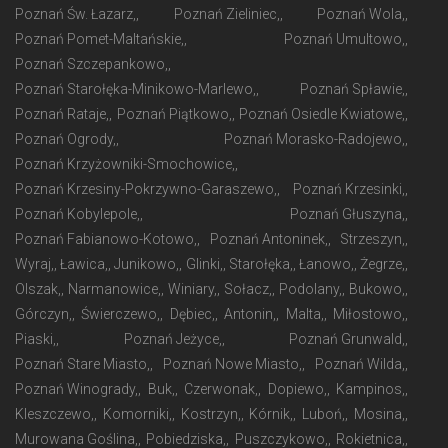
Poznań Św. Łazarz,
Poznań Zieliniec,
Poznań Wola,
Poznań Pomet-Maltańskie,
Poznań Umultowo,
Poznań Szczepankowo,
Poznań Starołęka-Minikowo-Marlewo,
Poznań Spławie,
Poznań Rataje,
Poznań Piątkowo,
Poznań Osiedle Kwiatowe,
Poznań Ogrody,
Poznań Morasko-Radojewo,
Poznań Krzyżowniki-Smochowice,
Poznań Krzesiny-Pokrzywno-Garaszewo,
Poznań Krzesinki,
Poznań Kobylepole,
Poznań Głuszyna,
Poznań Fabianowo-Kotowo,
Poznań Antoninek,
Strzeszyn,
Wyraj,
Ławica,
Junikowo,
Glinki,
Starołęka,
Łanowo,
Żegrze,
Olszak,
Narmanowice,
Winiary,
Sołacz,
Podolany,
Bukowo,
Górczyn,
Świerczewo,
Dębiec,
Antonin,
Malta,
Miłostowo,
Piaski,
Poznań Jeżyce,
Poznań Grunwald,
Poznań Stare Miasto,
Poznań Nowe Miasto,
Poznań Wilda,
Poznań Winogrady,
Buk,
Czerwonak,
Dopiewo,
Kampinos,
Kleszczewo,
Komorniki,
Kostrzyn,
Kórnik,
Luboń,
Mosina,
Murowana Goślina,
Pobiedziska,
Puszczykowo,
Rokietnica,