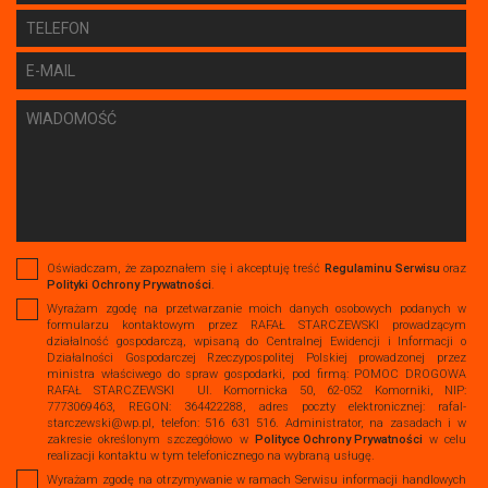
Oświadczam, że zapoznałem się i akceptuję treść
Regulaminu Serwisu
oraz
Polityki Ochrony Prywatności
.
Wyrażam zgodę na przetwarzanie moich danych osobowych podanych w
formularzu kontaktowym przez RAFAŁ STARCZEWSKI prowadzącym
działalność gospodarczą, wpisaną do Centralnej Ewidencji i Informacji o
Działalności Gospodarczej Rzeczypospolitej Polskiej prowadzonej przez
ministra właściwego do spraw gospodarki, pod firmą: POMOC DROGOWA
RAFAŁ STARCZEWSKI Ul. Komornicka 50, 62-052 Komorniki, NIP:
7773069463, REGON: 364422288, adres poczty elektronicznej: rafal-
starczewski@wp.pl, telefon: 516 631 516. Administrator, na zasadach i w
zakresie określonym szczegółowo w
Polityce Ochrony Prywatności
w celu
realizacji kontaktu w tym telefonicznego na wybraną usługę.
Wyrażam zgodę na otrzymywanie w ramach Serwisu informacji handlowych