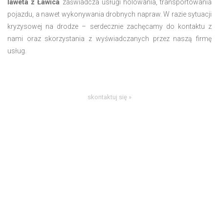
laweta z Ławica
zaświadcza usługi holowania, transportowania
pojazdu, a nawet wykonywania drobnych napraw. W razie sytuacji
kryzysowej na drodze – serdecznie zachęcamy do kontaktu z
nami oraz skorzystania z wyświadczanych przez naszą firmę
usług.
skontaktuj się »