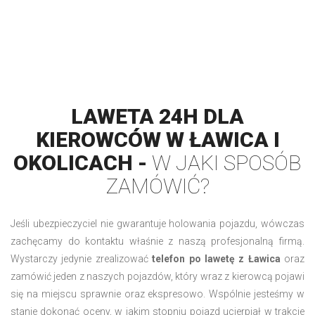
LAWETA 24H DLA
KIEROWCÓW W ŁAWICA I
OKOLICACH -
W JAKI SPOSÓB
ZAMÓWIĆ?
Jeśli ubezpieczyciel nie gwarantuje holowania pojazdu, wówczas
zachęcamy do kontaktu właśnie z naszą profesjonalną firmą.
Wystarczy jedynie zrealizować
telefon po lawetę z Ławica
oraz
zamówić jeden z naszych pojazdów, który wraz z kierowcą pojawi
się na miejscu sprawnie oraz ekspresowo. Wspólnie jesteśmy w
stanie dokonać oceny, w jakim stopniu pojazd ucierpiał w trakcie