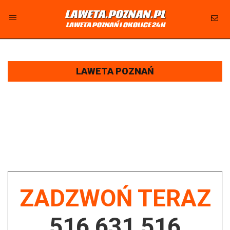
LAWETA.POZNAN.PL
LAWETA POZNAŃ I OKOLICE 24H
LAWETA POZNAŃ I OKOLICE 24H - CAŁODOBOWA
POMOC DROGOWA I HOLOWANIE AUT
LAWETA POZNAŃ
LAWETA ŁAWICA 24H NA TELEFON ➤ TANIA POMOC DROGOWA CAŁODOBOWO
➤ POJAZDY OSOBOWE, TERENOWE, BUSY, CIĘŻAROWE, TIR.
Laweta i autoholowanie, transport pojazdów, holowanie samochodów osobowych, terenowych, busów,
ciężarowych i TIR. Pomoc drogowa w tym drobne naprawy na drodze, awaryjne uruchamianie aut, dowóz paliwa,
zmiana koła na drodze, wyciąganie samochodu, busa, tir-a z rowu oraz holowanie aut z OC sprawcy wypadku
Ławica i okolice.
ZADZWOŃ TERAZ
516 631 516