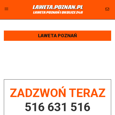
LAWETA.POZNAN.PL
LAWETA POZNAŃ I OKOLICE 24H
LAWETA POZNAŃ I OKOLICE 24H - CAŁODOBOWA
POMOC DROGOWA I HOLOWANIE AUT
LAWETA POZNAŃ
BLOG
ZADZWOŃ TERAZ
516 631 516