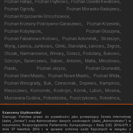
Poznań Rataje,
Poznań Piątkowo,
Poznań Osiedle Kwiatowe,
Poznań Ogrody,
Poznań Morasko-Radojewo,
Poznań Krzyżowniki-Smochowice,
Poznań Krzesiny-Pokrzywno-Garaszewo,
Poznań Krzesinki,
Poznań Kobylepole,
Poznań Głuszyna,
Poznań Fabianowo-Kotowo,
Poznań Antoninek,
Strzeszyn,
Wyraj,
Ławica,
Junikowo,
Glinki,
Starołęka,
Łanowo,
Żegrze,
Olszak,
Narmanowice,
Winiary,
Sołacz,
Podolany,
Bukowo,
Górczyn,
Świerczewo,
Dębiec,
Antonin,
Malta,
Miłostowo,
Piaski,
Poznań Jeżyce,
Poznań Grunwald,
Poznań Stare Miasto,
Poznań Nowe Miasto,
Poznań Wilda,
Poznań Winogrady,
Buk,
Czerwonak,
Dopiewo,
Kampinos,
Kleszczewo,
Komorniki,
Kostrzyn,
Kórnik,
Luboń,
Mosina,
Murowana Goślina,
Pobiedziska,
Puszczykowo,
Rokietnica,
Stęszew,
Suchy Las,
Swarzędz,
Tarnowo Podgórne.
Szanowny Użytkowniku!
Szanując Państwa prawo do prywatności jako prowadzący Serwis Internetowy
(dalej „Serwis”) oraz Administrator danych osobowych (dalej „Administrator”) w
rozumieniu Rozporządzenia Parlamentu Europejskiego i Rady (UE) 2016/679 z
Regulamin Serwisu
|
Polityka Ochrony Prywatności
|
dnia 27 kwietnia 2016 r. w sprawie ochrony osób fizycznych w związku z