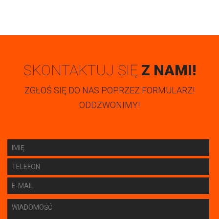
SKONTAKTUJ SIĘ
Z NAMI!
ZGŁOŚ SIĘ DO NAS POPRZEZ FORMULARZ!
ODDZWONIMY!