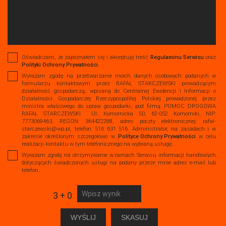
Oświadczam, że zapoznałem się i akceptuję treść
Regulaminu Serwisu
oraz
Polityki Ochrony Prywatności
.
Wyrażam zgodę na przetwarzanie moich danych osobowych podanych w
formularzu kontaktowym przez RAFAŁ STARCZEWSKI prowadzącym
działalność gospodarczą, wpisaną do Centralnej Ewidencji i Informacji o
Działalności Gospodarczej Rzeczypospolitej Polskiej prowadzonej przez
ministra właściwego do spraw gospodarki, pod firmą: POMOC DROGOWA
RAFAŁ STARCZEWSKI Ul. Komornicka 50, 62-052 Komorniki, NIP:
7773069463, REGON: 364422288, adres poczty elektronicznej: rafal-
starczewski@wp.pl, telefon: 516 631 516. Administrator, na zasadach i w
zakresie określonym szczegółowo w
Polityce Ochrony Prywatności
w celu
realizacji kontaktu w tym telefonicznego na wybraną usługę.
Wyrażam zgodę na otrzymywanie w ramach Serwisu informacji handlowych
dotyczących świadczonych usługi na podany przeze mnie adres e-mail lub
telefon.
3 + 0